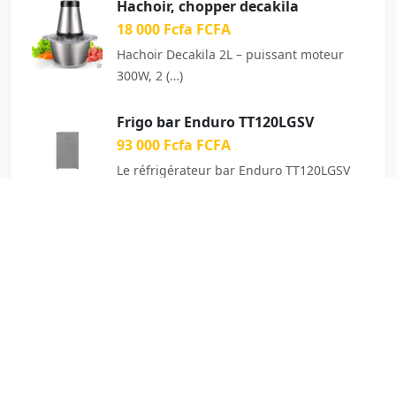
Hachoir, chopper decakila
18 000 Fcfa FCFA
Hachoir Decakila 2L – puissant moteur
300W, 2 (…)
Frigo bar Enduro TT120LGSV
93 000 Fcfa FCFA
Le réfrigérateur bar Enduro TT120LGSV
est un (…)
Bureau d’Angle OZ-9114-16
150 000 Fcfa FCFA
Executive desk 1600 x 800 / (…)
Fauteuil Cube
165 000 Fcfa FCFA
Fauteuil moderne au design arrondi,