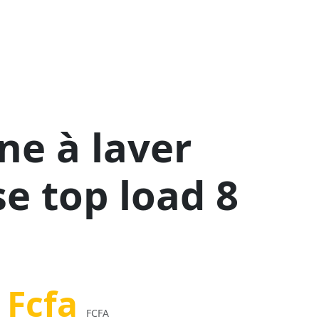
ne à laver
e top load 8
 Fcfa
FCFA