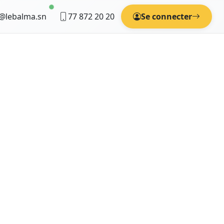
@lebalma.sn
77 872 20 20
Se connecter