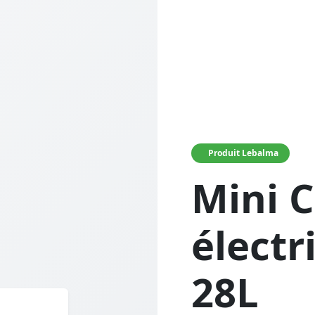
Produit Lebalma
Mini C
électr
28L