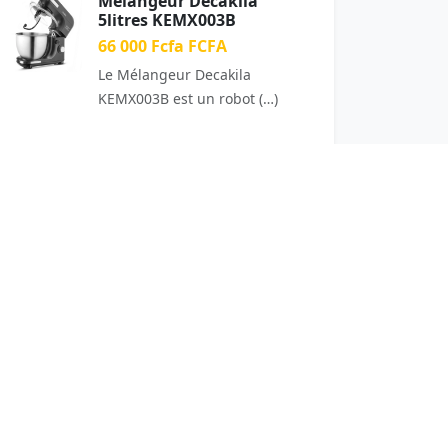
Mélangeur Decakila
5litres KEMX003B
66 000 Fcfa FCFA
Le Mélangeur Decakila
KEMX003B est un robot (…)
20
65
rminus P7
our Boutique Sakho