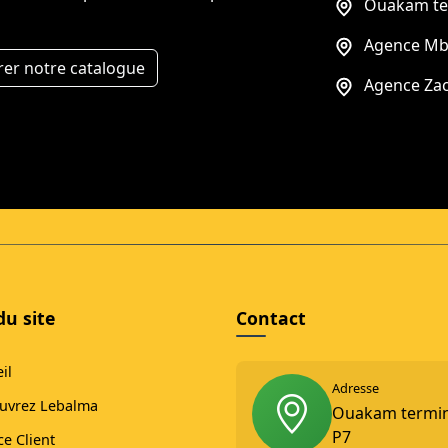
Ouakam te
Agence Mb
rer notre catalogue
Agence Zac
du site
Contact
il
Adresse
uvrez Lebalma
Ouakam termi
P7
ce Client