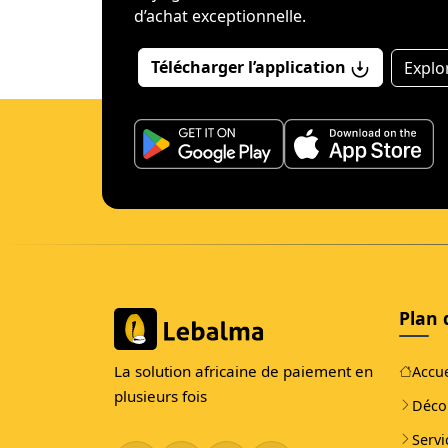
d’achat exceptionnelle.
Télécharger l’application
Explo
Plan 
La solution africaine de paiement en
Accue
plusieurs fois
Déco
Servi