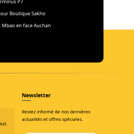
rminus P7
our Boutique Sakho
 Mbao en face Auchan
Newsletter
Restez informé de nos dernières
actualités et offres spéciales.
nus