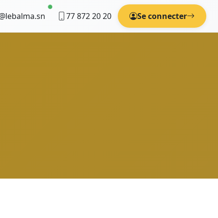
@lebalma.sn
77 872 20 20
Se connecter