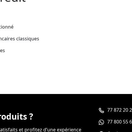
ctionné
caires classiques
tes
77 872 20 
roduits ?
77 800 55 
tisfaits et profitez d’une expérience