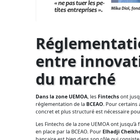
Réglementatio
entre innovat
du marché
Dans la zone UEMOA
, les
Fintechs
ont jusq
réglementation de la
BCEAO
. Pour certain
concret et plus structuré est nécessaire pour
Les Fintechs de la zone UEMOA ont jusqu’à 
en place par la BCEAO. Pour
Elhadji Cheikh
bancaire est bien dans son rôle qui consiste 