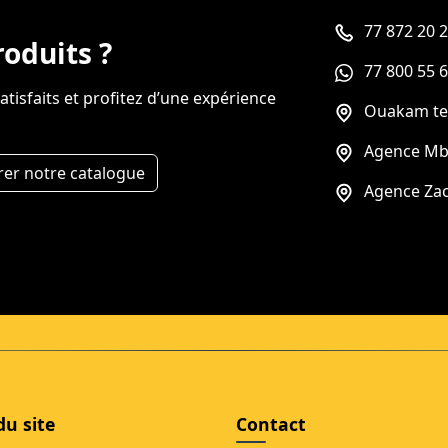
77 872 20 
roduits ?
77 800 55 
tisfaits et profitez d’une expérience
Ouakam te
Agence Mb
rer notre catalogue
Agence Zac
du site
Contact