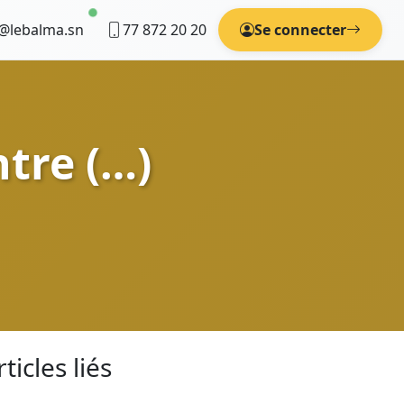
@lebalma.sn
77 872 20 20
Se connecter
tre (…)
rticles liés