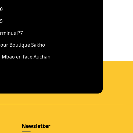
20
65
rminus P7
our Boutique Sakho
 Mbao en face Auchan
Newsletter