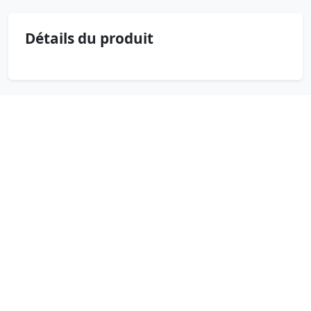
Détails du produit
Produits similaires
Hachoir, chopper decakila
18 000 Fcfa FCFA
Hachoir Decakila 2L – puissant moteur
300W, 2 (…)
Frigo bar Enduro TT120LGSV
93 000 Fcfa FCFA
Le réfrigérateur bar Enduro TT120LGSV
est un (…)